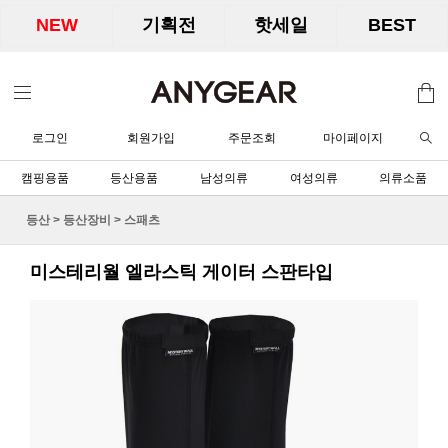
NEW
기획전
핫세일
BEST
로그인
회원가입
주문조회
마이페이지
캠핑용품
등산용품
남성의류
여성의류
의류소품
등산
>
등산장비
>
스패츠
미스테리월 엘라스틱 게이터 스판타입