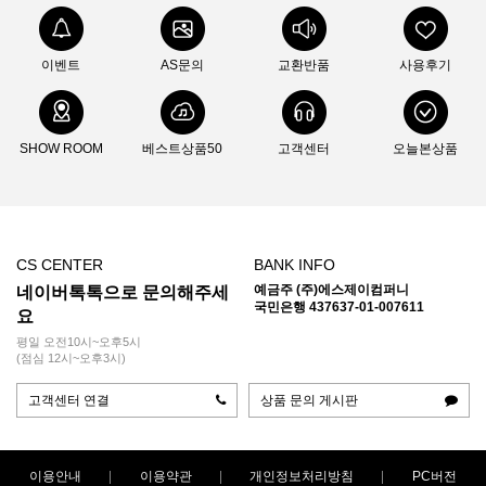
이벤트
AS문의
교환반품
사용후기
SHOW ROOM
베스트상품50
고객센터
오늘본상품
CS CENTER
BANK INFO
예금주 (주)에스제이컴퍼니
네이버톡톡으로 문의해주세
국민은행 437637-01-007611
요
평일 오전10시~오후5시
(점심 12시~오후3시)
고객센터 연결
상품 문의 게시판
이용안내
이용약관
개인정보처리방침
PC버전