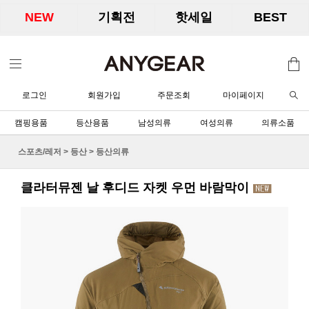
NEW
기획전
핫세일
BEST
로그인
회원가입
주문조회
마이페이지
캠핑용품
등산용품
남성의류
여성의류
의류소품
스포츠/레저
>
등산
>
등산의류
클라터뮤젠 날 후디드 자켓 우먼 바람막이