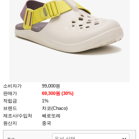
소비자가
99,000원
판매가
69,300원 (
30
%)
적립금
1%
브랜드
차코(Chaco)
제조사/수입처
쎄로또레
원산지
중국