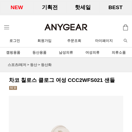
NEW
기획전
핫세일
BEST
로그인
회원가입
주문조회
마이페이지
캠핑용품
등산용품
남성의류
여성의류
의류소품
스포츠/레저
>
등산
>
등산화
차코 칠로스 클로그 여성 CCC2WFS021 샌들