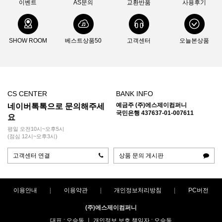
이벤트
AS문의
교환반품
사용후기
SHOW ROOM
베스트상품50
고객센터
오늘본상품
CS CENTER
BANK INFO
예금주 (주)에스제이컴퍼니
네이버톡톡으로 문의해주세
국민은행 437637-01-007611
요
평일 오전10시~오후5시
(점심 12시~오후3시)
고객센터 연결
상품 문의 게시판
이용안내
이용약관
개인정보처리방침
PC버전
(주)에스제이컴퍼니
대표 : 오승동 ㅣ 개인정보 보호 책임자 : 오승동