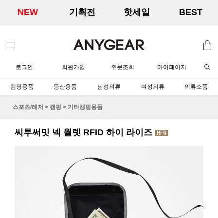
NEW
기획전
핫세일
BEST
로그인
회원가입
주문조회
마이페이지
캠핑용품
등산용품
남성의류
여성의류
의류소품
스포츠/레저
>
캠핑
>
기타캠핑용품
씨투써밋 넥 월렛 RFID 하이 라이즈