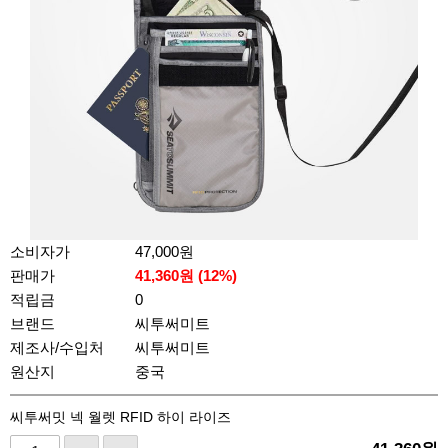
소비자가
47,000원
판매가
41,360
원 (
12
%)
적립금
0
브랜드
씨투써미트
제조사/수입처
씨투써미트
원산지
중국
씨투써밋 넥 월렛 RFID 하이 라이즈