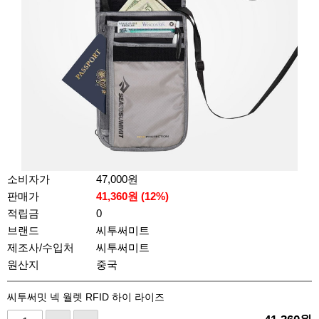
소비자가
47,000원
판매가
41,360
원 (
12
%)
적립금
0
브랜드
씨투써미트
제조사/수입처
씨투써미트
원산지
중국
씨투써밋 넥 월렛 RFID 하이 라이즈