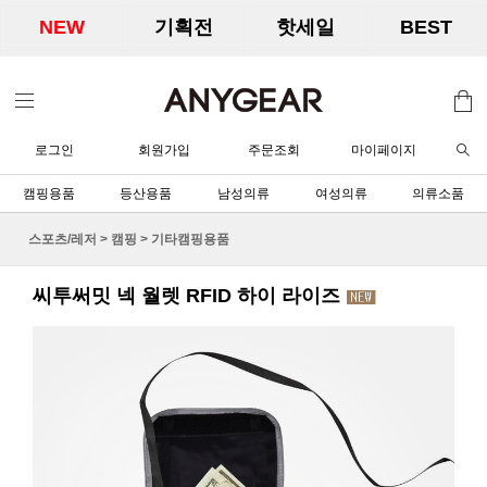
NEW
기획전
핫세일
BEST
로그인
회원가입
주문조회
마이페이지
캠핑용품
등산용품
남성의류
여성의류
의류소품
스포츠/레저
>
캠핑
>
기타캠핑용품
씨투써밋 넥 월렛 RFID 하이 라이즈