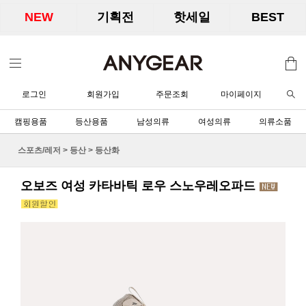
NEW
기획전
핫세일
BEST
로그인
회원가입
주문조회
마이페이지
캠핑용품
등산용품
남성의류
여성의류
의류소품
스포츠/레저
>
등산
>
등산화
오보즈 여성 카타바틱 로우 스노우레오파드