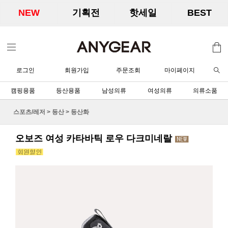
NEW
기획전
핫세일
BEST
로그인
회원가입
주문조회
마이페이지
캠핑용품
등산용품
남성의류
여성의류
의류소품
스포츠/레저
>
등산
>
등산화
오보즈 여성 카타바틱 로우 다크미네랄