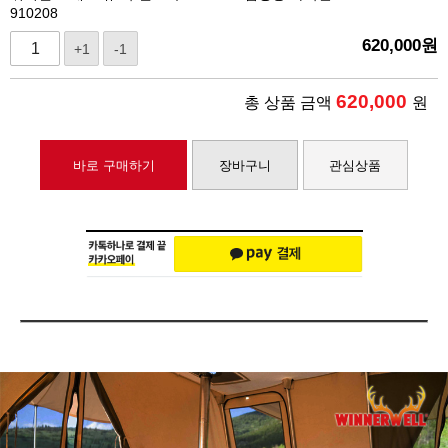
910208
620,000
원
+1
-1
620,000
총 상품 금액
원
바로 구매하기
장바구니
관심상품