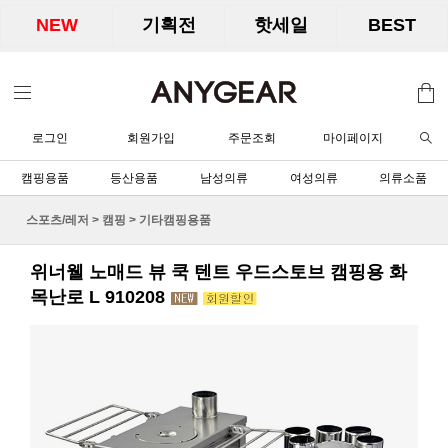
NEW
기획전
핫세일
BEST
로그인
회원가입
주문조회
마이페이지
캠핑용품
등산용품
남성의류
여성의류
의류소품
스포츠/레저
>
캠핑
>
기타캠핑용품
위너웰 노매드 뷰 쿡 텐트 우드스토브 캠핑용 화
목난로 L 910208