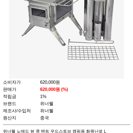
소비자가
620,000원
판매가
620,000
원 (%)
적립금
1%
브랜드
위너웰
제조사/수입처
위너웰
원산지
중국
위너웰 노매드 뷰 쿡 텐트 우드스토브 캠핑용 화목난로 L