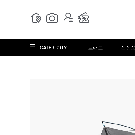
CATERGOTY
브랜드
신상
전체브랜드
한글명
ㄱ
ㄴ
ㄷ
ㄹ
ㅁ
ㅂ
ㅅ
ㄱ
그랑저
그레고리