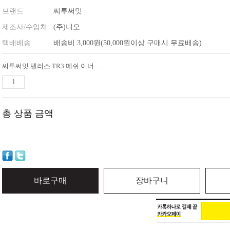
브랜드
씨투써밋
제조사/수입처
(주)니오
택배배송
배송비 3,000원(50,000원이상 구매시 무료배송)
씨투써밋 텔러스 TR3 메쉬 이너텐트
총 상품 금액
바로구매
장바구니