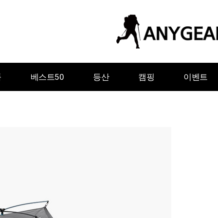
품
베스트50
등산
캠핑
이벤트
ㅇ
ㅈ
ㅊ
ㅋ
ㅌ
ㅍ
ㅎ
그레이웨일디자인
기어에이드