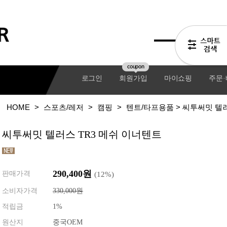
coupon
로그인
회원가입
마이쇼핑
주문
HOME
>
스포츠/레저
>
캠핑
>
텐트/타프용품
> 씨투써밋 텔러
씨투써밋 텔러스 TR3 메쉬 이너텐트
290,400
원
판매가격
(
12
%)
소비자가격
330,000원
적립금
1%
기어팩
원산지
중국OEM