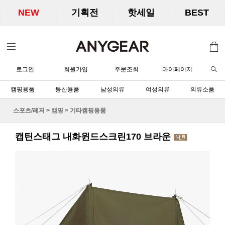
NEW
기획전
핫세일
BEST
로그인
회원가입
주문조회
마이페이지
캠핑용품
등산용품
남성의류
여성의류
의류소품
스포츠/레저
>
캠핑
>
기타캠핑용품
캡틴스태그 내화윈드스크린170 브라운