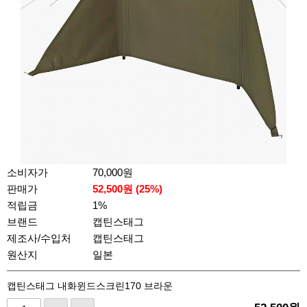
소비자가
70,000원
판매가
52,500
원 (
25
%)
적립금
1%
브랜드
캡틴스태그
제조사/수입처
캡틴스태그
원산지
일본
캡틴스태그 내화윈드스크린170 브라운