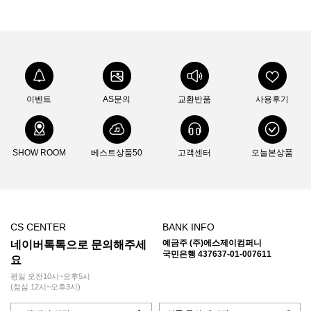
이벤트
AS문의
교환반품
사용후기
SHOW ROOM
베스트상품50
고객센터
오늘본상품
CS CENTER
BANK INFO
예금주 (주)에스제이컴퍼니
네이버톡톡으로 문의해주세
국민은행 437637-01-007611
요
평일 오전10시~오후5시
(점심 12시~오후3시)