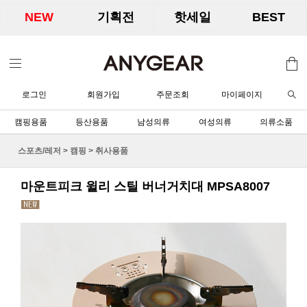
NEW
기획전
핫세일
BEST
로그인
회원가입
주문조회
마이페이지
캠핑용품
등산용품
남성의류
여성의류
의류소품
스포츠/레저
>
캠핑
>
취사용품
마운트피크 윌리 스틸 버너거치대 MPSA8007