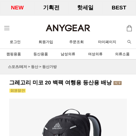
NEW
기획전
핫세일
BEST
로그인
회원가입
주문조회
마이페이지
캠핑용품
등산용품
남성의류
여성의류
의류소품
스포츠/레저
>
등산
>
등산가방
그레고리 미코 20 백팩 여행용 등산용 배낭