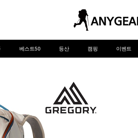
품
베스트50
등산
캠핑
이벤트
ㅇ
ㅈ
ㅊ
ㅋ
ㅌ
ㅍ
ㅎ
그레이웨일디자인
기어에이드