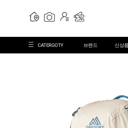
CATERGOTY
브랜드
신상
전체브랜드
한글명
ㄱ
ㄴ
ㄷ
ㄹ
ㅁ
ㅂ
ㅅ
ㄱ
그랑저
그레고리