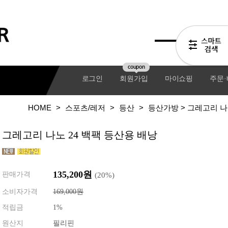
coupon
로그인
회원가입
마이쇼핑
주문
HOME
>
스포츠/레저
>
등산
>
등산가방
> 그레고리 나
그레고리 나노 24 백팩 등산용 배낭
135,200원
판매가격
(
20
%)
소비자가격
169,000원
적립금
1%
기어팩
원산지
필리핀