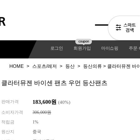
coupon
로그인
회원가입
마이쇼핑
주문
HOME
>
스포츠/레저
>
등산
>
등산의류
> 클라터뮤젠 바
클라터뮤젠 바이센 팬츠 우먼 등산팬츠
183,600원
판매가격
(
40
%)
소비자가격
306,000원
적립금
1%
기어팩
원산지
중국