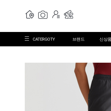
CATERGOTY
브랜드
신상
전체브랜드
한글명
ㄱ
ㄴ
ㄷ
ㄹ
ㅁ
ㅂ
ㅅ
ㄱ
그랑저
그레고리