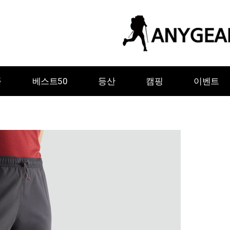
품
베스트50
등산
캠핑
이벤트
ㅇ
ㅈ
ㅊ
ㅋ
ㅌ
ㅍ
ㅎ
그레이웨일디자인
기어에이드