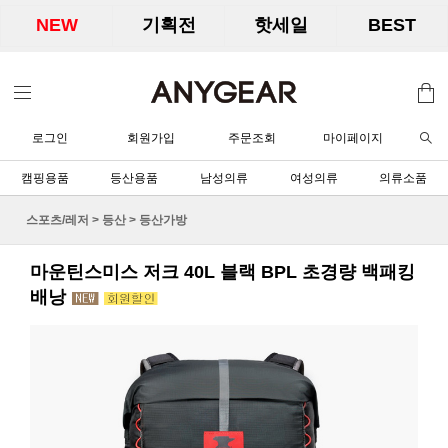
NEW
기획전
핫세일
BEST
로그인
회원가입
주문조회
마이페이지
캠핑용품
등산용품
남성의류
여성의류
의류소품
스포츠/레저
>
등산
>
등산가방
마운틴스미스 저크 40L 블랙 BPL 초경량 백패킹
배낭