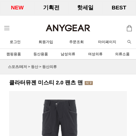
NEW
기획전
핫세일
BEST
로그인
회원가입
주문조회
마이페이지
캠핑용품
등산용품
남성의류
여성의류
의류소품
스포츠/레저
>
등산
>
등산의류
클라터뮤젠 미스티 2.0 팬츠 맨