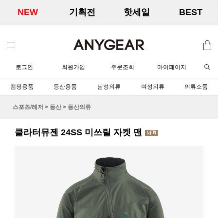
NEW
기획전
핫세일
BEST
로그인
회원가입
주문조회
마이페이지
캠핑용품
등산용품
남성의류
여성의류
의류소품
스포츠/레저
>
등산
>
등산의류
클라터뮤젠 24SS 미쓰릴 자켓 맨