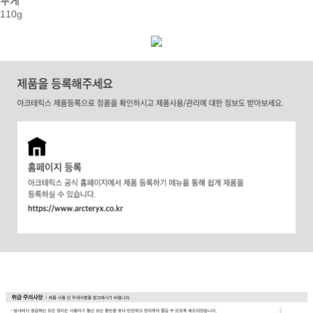
무게
110g