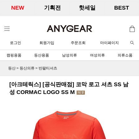
NEW
기획전
핫세일
BEST
로그인
회원가입
주문조회
마이페이지
캠핑용품
등산용품
남성의류
여성의류
의류소품
등산
>
등산의류
>
반팔티셔츠
[아크테릭스] [공식판매점] 코막 로고 셔츠 SS 남
성 CORMAC LOGO SS M