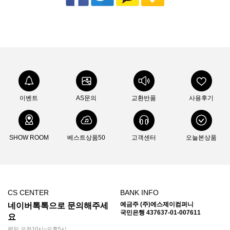
이벤트
AS문의
교환반품
사용후기
SHOW ROOM
베스트상품50
고객센터
오늘본상품
CS CENTER
BANK INFO
예금주 (주)에스제이컴퍼니
네이버톡톡으로 문의해주세
국민은행 437637-01-007611
요
평일 오전10시~오후5시