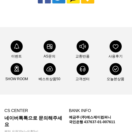
이벤트
AS문의
교환반품
사용후기
SHOW ROOM
베스트상품50
고객센터
오늘본상품
CS CENTER
BANK INFO
예금주 (주)에스제이컴퍼니
네이버톡톡으로 문의해주세
국민은행 437637-01-007611
요
평일 오전10시~오후5시