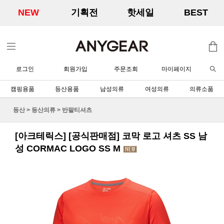
NEW
기획전
핫세일
BEST
로그인
회원가입
주문조회
마이페이지
캠핑용품
등산용품
남성의류
여성의류
의류소품
등산
>
등산의류
>
반팔티셔츠
[아크테릭스] [공식판매점] 코막 로고 셔츠 SS 남
성 CORMAC LOGO SS M