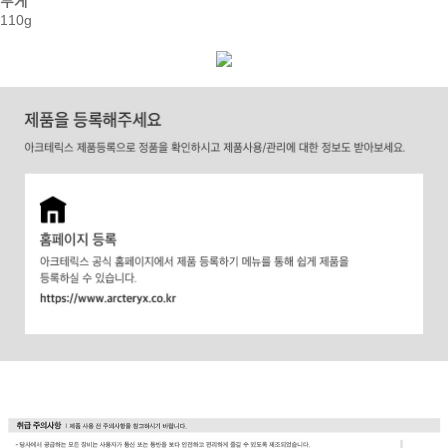
무게
110g