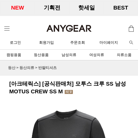
NEW
기획전
핫세일
BEST
로그인
회원가입
주문조회
마이페이지
캠핑용품
등산용품
남성의류
여성의류
의류소품
등산
>
등산의류
>
반팔티셔츠
[아크테릭스] [공식판매처] 모투스 크루 SS 남성
MOTUS CREW SS M