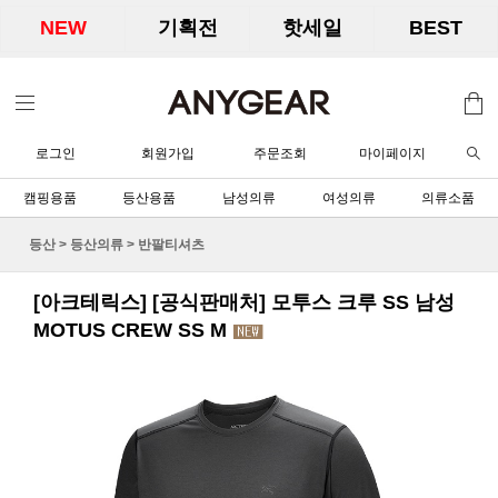
NEW
기획전
핫세일
BEST
로그인
회원가입
주문조회
마이페이지
캠핑용품
등산용품
남성의류
여성의류
의류소품
등산
>
등산의류
>
반팔티셔츠
[아크테릭스] [공식판매처] 모투스 크루 SS 남성
MOTUS CREW SS M