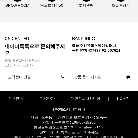
SHOW ROOM
베스트상품50
고객센터
오늘본상품
CS CENTER
BANK INFO
예금주 (주)에스제이컴퍼니
네이버톡톡으로 문의해주세
국민은행 437637-01-007611
요
평일 오전10시~오후5시
(점심 12시~오후3시)
고객센터 연결
상품 문의 게시판
이용안내
이용약관
개인정보처리방침
PC버전
(주)에스제이컴퍼니
대표 : 오승동 ㅣ 개인정보 보호 책임자 : 오승동
사업자 등록번호 : 109-86-39280
통신판매업신고번호 : 2015-서울동작-0216
전화 : 네이버톡톡으로 문의해주세요
주소 : 경기도 광명시 범안로996번길 6 광명티아모IT타워 9층 902호