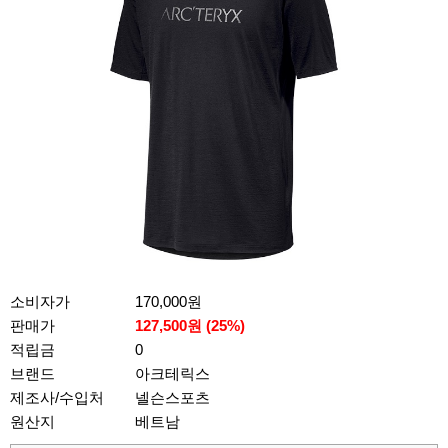
소비자가
170,000원
판매가
127,500원 (
25
%)
적립금
0
브랜드
아크테릭스
제조사/수입처
넬슨스포츠
원산지
베트남