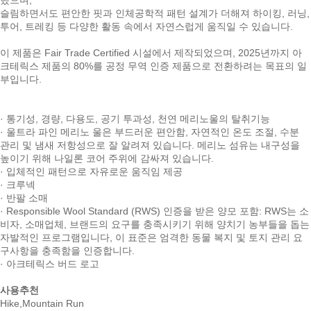
했으며,
슬림하면서도 편안한 핏과 인체공학적 패턴 설계가 더해져 하이킹, 러닝,
투어, 트레킹 등 다양한 활동 속에서 자연스럽게 움직일 수 있습니다.
이 제품은 Fair Trade Certified 시설에서 제작되었으며, 2025년까지 아
크테릭스 제품의 80%를 공정 무역 인증 제품으로 전환하려는 목표의 일
부입니다.
· 통기성, 경량, 다용도, 공기 투과성, 천연 메리노울의 탈취기능
· 울트라 파인 메리노 울은 부드러운 편안함, 자연적인 온도 조절, 수분
관리 및 냄새 저항성으로 잘 알려져 있습니다. 메리노 섬유는 내구성을
높이기 위해 나일론 코어 주위에 감싸져 있습니다.
· 입체적인 패턴으로 자유로운 움직임 제공
· 크루넥
· 반팔 소매
· Responsible Wool Standard (RWS) 인증을 받은 양모 포함: RWS는 소
비자, 소매업체, 브랜드의 요구를 충족시키기 위해 양치기 농부들을 돕는
자발적인 프로그램입니다, 이 표준은 엄격한 동물 복지 및 토지 관리 요
구사항을 충족함을 인증합니다.
· 아크테릭스 버드 로고
사용추천
Hike,Mountain Run