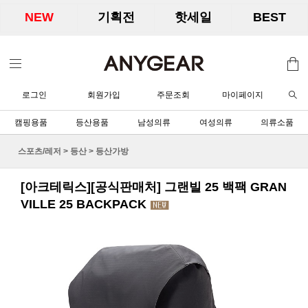
NEW
기획전
핫세일
BEST
로그인
회원가입
주문조회
마이페이지
캠핑용품
등산용품
남성의류
여성의류
의류소품
스포츠/레저
>
등산
>
등산가방
[아크테릭스][공식판매처] 그랜빌 25 백팩 GRAN
VILLE 25 BACKPACK