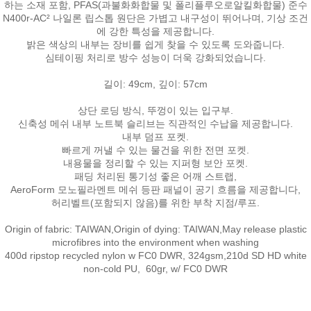
하는 소재 포함, PFAS(과불화화합물 및 폴리플루오로알킬화합물) 준수
N400r-AC² 나일론 립스톱 원단은 가볍고 내구성이 뛰어나며, 기상 조건
에 강한 특성을 제공합니다.
밝은 색상의 내부는 장비를 쉽게 찾을 수 있도록 도와줍니다.
심테이핑 처리로 방수 성능이 더욱 강화되었습니다.
길이: 49cm, 깊이: 57cm
상단 로딩 방식, 뚜껑이 있는 입구부.
신축성 메쉬 내부 노트북 슬리브는 직관적인 수납을 제공합니다.
내부 덤프 포켓.
빠르게 꺼낼 수 있는 물건을 위한 전면 포켓.
내용물을 정리할 수 있는 지퍼형 보안 포켓.
패딩 처리된 통기성 좋은 어깨 스트랩,
AeroForm 모노필라멘트 메쉬 등판 패널이 공기 흐름을 제공합니다,
허리벨트(포함되지 않음)를 위한 부착 지점/루프.
Origin of fabric: TAIWAN,Origin of dying: TAIWAN,May release plastic
microfibres into the environment when washing
400d ripstop recycled nylon w FC0 DWR, 324gsm,210d SD HD white
non-cold PU, 60gr, w/ FC0 DWR