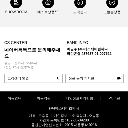
SHOW ROOM
베스트상품50
고객센터
오늘본상품
CS CENTER
BANK INFO
예금주 (주)에스제이컴퍼니
네이버톡톡으로 문의해주세
국민은행 437637-01-007611
요
평일 오전10시~오후5시
(점심 12시~오후3시)
고객센터 연결
상품 문의 게시판
이용안내
이용약관
개인정보처리방침
PC버전
(주)에스제이컴퍼니
대표 : 오승동 ㅣ 개인정보 보호 책임자 : 오승동
사업자 등록번호 : 109-86-39280
통신판매업신고번호 : 2015-서울동작-0216