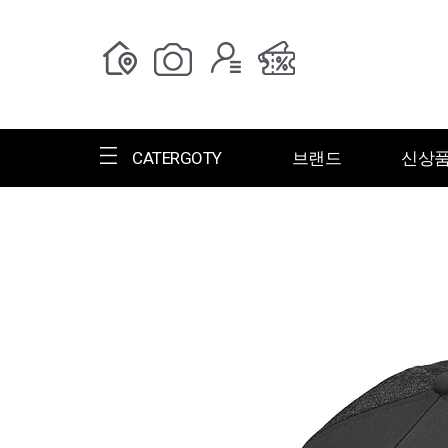
CATERGOTY
브랜드
신상
전체브랜드
한글명
ㄱ
ㄴ
ㄷ
ㄹ
ㅁ
ㅂ
ㅅ
ㄱ
그랑저
그레고리