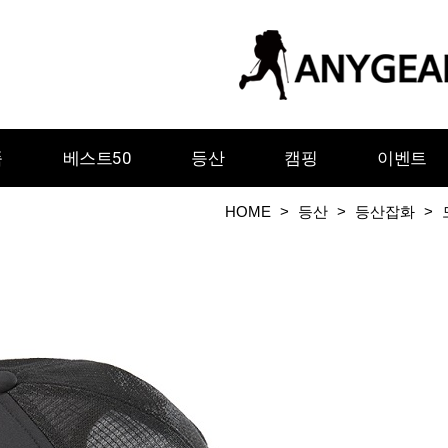
품
베스트50
등산
캠핑
이벤트
HOME
>
등산
>
등산잡화
>
ㅇ
ㅈ
ㅊ
ㅋ
ㅌ
ㅍ
ㅎ
그레이웨일디자인
기어에이드