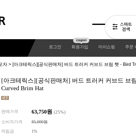
coupon
로그인
회원가입
마이쇼핑
주문
모자
> [아크테릭스][공식판매처] 버드 트러커 커브드 브림 햇 - Bird Trucke
[아크테릭스][공식판매처] 버드 트러커 커브드 브림 햇 - 
Curved Brim Hat
63,750원
판매가격
(
25
%)
소비자가격
85,000원
기어팩
적립금
1%