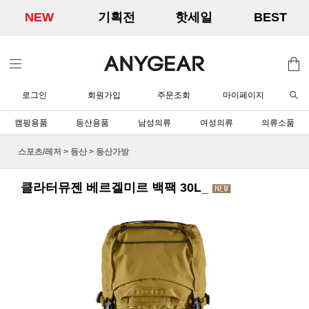
NEW
기획전
핫세일
BEST
로그인
회원가입
주문조회
마이페이지
캠핑용품
등산용품
남성의류
여성의류
의류소품
스포츠/레저
>
등산
>
등산가방
클라터뮤젠 베르겔미르 백팩 30L_