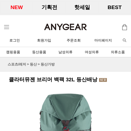
NEW
기획전
핫세일
BEST
로그인
회원가입
주문조회
마이페이지
캠핑용품
등산용품
남성의류
여성의류
의류소품
스포츠/레저
>
등산
>
등산가방
클라터뮤젠 브리머 백팩 32L 등산배낭