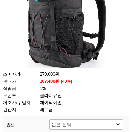
소비자가
279,000원
판매가
167,400원 (
40
%)
적립금
1%
브랜드
클라터뮤젠
제조사/수입처
에이와이엘
원산지
베트남
옵션