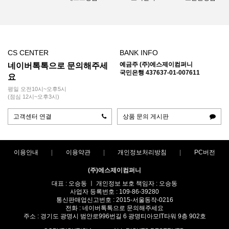
CS CENTER
BANK INFO
예금주 (주)에스제이컴퍼니
네이버톡톡으로 문의해주세
국민은행 437637-01-007611
요
평일 오전10시~오후5시
(점심 12시~오후3시)
고객센터 연결
상품 문의 게시판
이용안내
이용약관
개인정보처리방침
PC버전
(주)에스제이컴퍼니
대표 : 오승동 ㅣ 개인정보 보호 책임자 : 오승동
사업자 등록번호 : 109-86-39280
통신판매업신고번호 : 2015-서울동작-0216
전화 : 네이버톡톡으로 문의해주세요
주소 : 경기도 광명시 범안로996번길 6 광명티아모IT타워 9층 902호