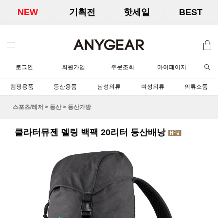
NEW
기획전
핫세일
BEST
로그인
회원가입
주문조회
마이페이지
캠핑용품
등산용품
남성의류
여성의류
의류소품
스포츠/레저
>
등산
>
등산가방
클라터뮤젠 델링 백팩 20리터 등산배낭