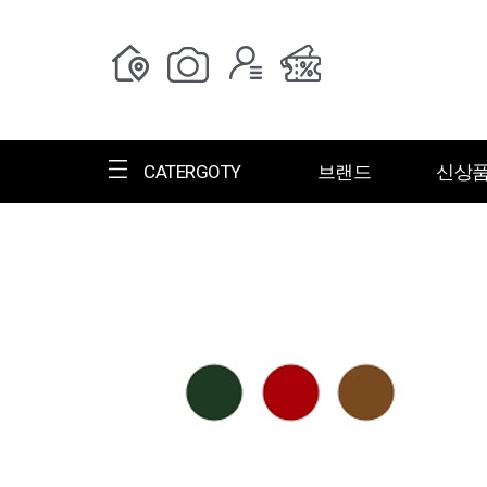
CATERGOTY
브랜드
신상
전체브랜드
한글명
ㄱ
ㄴ
ㄷ
ㄹ
ㅁ
ㅂ
ㅅ
ㄱ
그랑저
그레고리