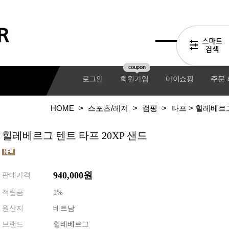
coupon
로그인
회원가입
마이쇼핑
주문
HOME
>
스포츠/레저
>
캠핑
>
타프
> 힐레베르그
힐레베르그 텐트 타프 20XP 샌드
940,000원
판매가격
적립금
1%
원산지
베트남
기어팩
브랜드
힐레베르그