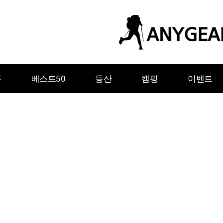
품
베스트50
등산
캠핑
이벤트
ㅇ
ㅈ
ㅊ
ㅋ
ㅌ
ㅍ
ㅎ
그레이웨일디자인
기어에이드