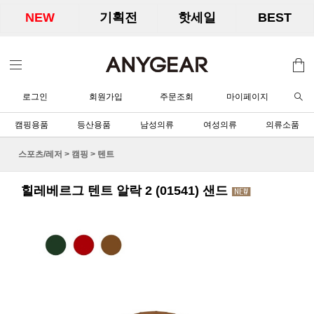
NEW
기획전
핫세일
BEST
로그인
회원가입
주문조회
마이페이지
캠핑용품
등산용품
남성의류
여성의류
의류소품
스포츠/레저
>
캠핑
>
텐트
힐레베르그 텐트 알락 2 (01541) 샌드