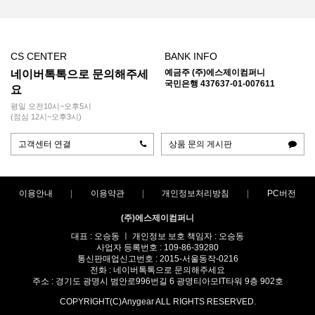
CS CENTER
BANK INFO
예금주 (주)에스제이컴퍼니
네이버톡톡으로 문의해주세
국민은행 437637-01-007611
요
평일 오전10시~오후5시
(점심 12시~오후3시)
고객센터 연결
상품 문의 게시판
이용안내
이용약관
개인정보처리방침
PC버전
(주)에스제이컴퍼니
대표 : 오승동 ㅣ 개인정보 보호 책임자 : 오승동
사업자 등록번호 : 109-86-39280
통신판매업신고번호 : 2015-서울동작-0216
전화 : 네이버톡톡으로 문의해주세요
주소 : 경기도 광명시 범안로996번길 6 광명티아모IT타워 9층 902호
COPYRIGHT(C)Anygear ALL RIGHTS RESERVED.