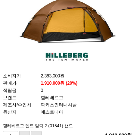
소비자가
2,393,000원
판매가
1,910,000
원 (
20
%)
적립금
0
브랜드
힐레베르그
제조사/수입처
파커스인터내셔날
원산지
에스토니아
힐레베르그 텐트 알락 2 (01541) 샌드