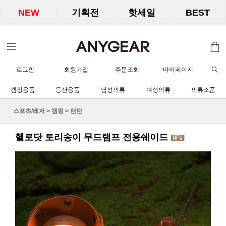
NEW
기획전
핫세일
BEST
로그인
회원가입
주문조회
마이페이지
캠핑용품
등산용품
남성의류
여성의류
의류소품
스포츠/레저
>
캠핑
>
랜턴
헬로닷 토리송이 무드램프 전용쉐이드