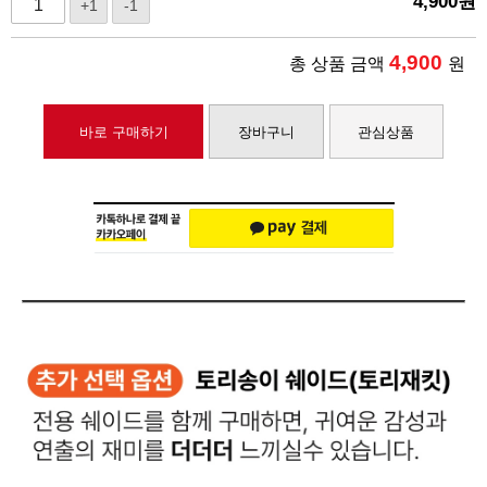
4,900
원
+1
-1
4,900
총 상품 금액
원
바로 구매하기
장바구니
관심상품