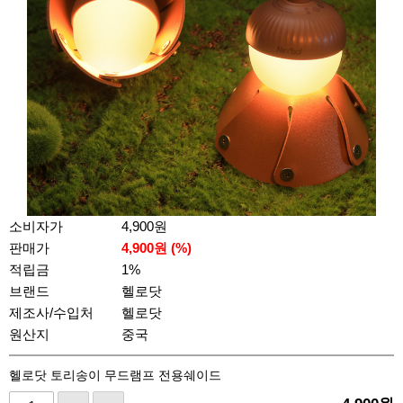
소비자가
4,900원
판매가
4,900
원 (%)
적립금
1%
브랜드
헬로닷
제조사/수입처
헬로닷
원산지
중국
헬로닷 토리송이 무드램프 전용쉐이드