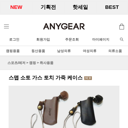
NEW
기획전
핫세일
BEST
로그인
회원가입
주문조회
마이페이지
캠핑용품
등산용품
남성의류
여성의류
의류소품
스포츠/레저
>
캠핑
>
취사용품
스맵 소토 가스 토치 가죽 케이스