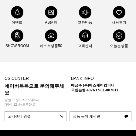
이벤트
AS문의
교환반품
사용후기
SHOW ROOM
베스트상품50
고객센터
오늘본상품
CS CENTER
BANK INFO
예금주 (주)에스제이컴퍼니
네이버톡톡으로 문의해주세
국민은행 437637-01-007611
요
평일 오전10시~오후5시
(점심 12시~오후3시)
고객센터 연결
상품 문의 게시판