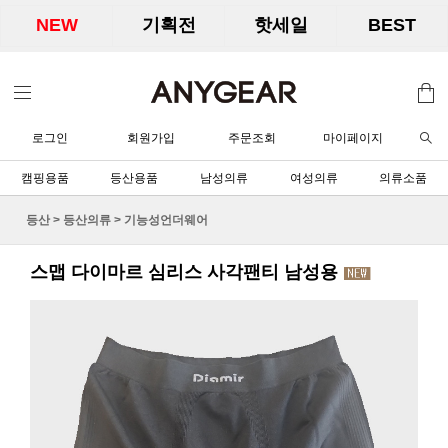
NEW
기획전
핫세일
BEST
로그인
회원가입
주문조회
마이페이지
캠핑용품
등산용품
남성의류
여성의류
의류소품
등산
>
등산의류
>
기능성언더웨어
스맵 다이마르 심리스 사각팬티 남성용