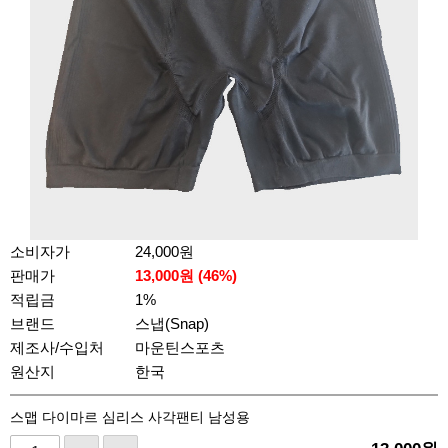
소비자가
24,000원
판매가
13,000
원 (
46
%)
적립금
1%
브랜드
스냅(Snap)
제조사/수입처
마운틴스포츠
원산지
한국
스맵 다이마르 심리스 사각팬티 남성용