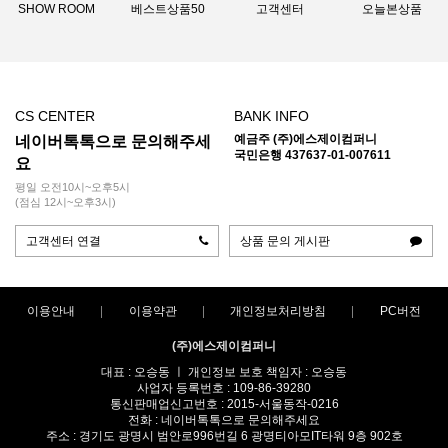
SHOW ROOM
베스트상품50
고객센터
오늘본상품
CS CENTER
BANK INFO
예금주 (주)에스제이컴퍼니
네이버톡톡으로 문의해주세
국민은행 437637-01-007611
요
평일 오전10시~오후5시
(점심 12시~오후3시)
고객센터 연결
상품 문의 게시판
이용안내
이용약관
개인정보처리방침
PC버전
(주)에스제이컴퍼니
대표 : 오승동 ㅣ 개인정보 보호 책임자 : 오승동
사업자 등록번호 : 109-86-39280
통신판매업신고번호 : 2015-서울동작-0216
전화 : 네이버톡톡으로 문의해주세요
주소 : 경기도 광명시 범안로996번길 6 광명티아모IT타워 9층 902호