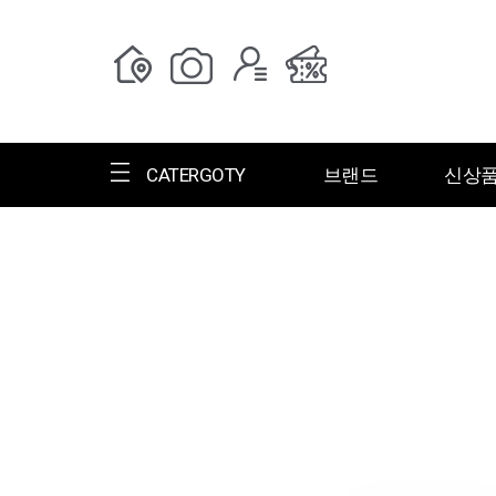
CATERGOTY
브랜드
신상
전체브랜드
한글명
ㄱ
ㄴ
ㄷ
ㄹ
ㅁ
ㅂ
ㅅ
ㄱ
그랑저
그레고리