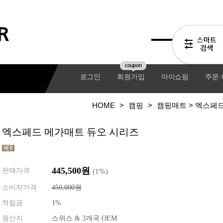
coupon
로그인
회원가입
마이쇼핑
주문
HOME
>
캠핑
>
캠핑매트
> 엑스페
엑스페드 메가매트 듀오 시리즈
445,500원
판매가격
(
1
%)
소비자가격
450,000원
적립금
1%
기어팩
원산지
스위스 & 3개국 OEM