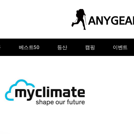
품
베스트50
등산
캠핑
이벤트
ㅇ
ㅈ
ㅊ
ㅋ
ㅌ
ㅍ
ㅎ
그레이웨일디자인
기어에이드