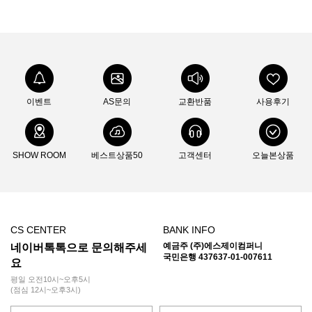
이벤트
AS문의
교환반품
사용후기
SHOW ROOM
베스트상품50
고객센터
오늘본상품
CS CENTER
BANK INFO
예금주 (주)에스제이컴퍼니
네이버톡톡으로 문의해주세
국민은행 437637-01-007611
요
평일 오전10시~오후5시
(점심 12시~오후3시)