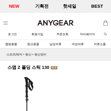
NEW
기획전
핫세일
BEST
로그인
회원가입
주문조회
마이페이지
캠핑용품
등산용품
남성의류
여성의류
의류소품
스포츠/레저
>
등산
>
등산장비
스맵 Z 폴딩 스틱 130