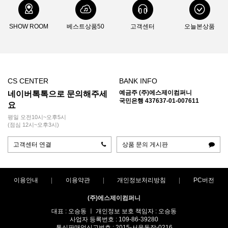
SHOW ROOM
베스트상품50
고객센터
오늘본상품
CS CENTER
BANK INFO
예금주 (주)에스제이컴퍼니
네이버톡톡으로 문의해주세
국민은행 437637-01-007611
요
평일 오전10시~오후5시
(점심 12시~오후3시)
고객센터 연결
상품 문의 게시판
이용안내
이용약관
개인정보처리방침
PC버전
(주)에스제이컴퍼니
대표 : 오승동 ㅣ 개인정보 보호 책임자 : 오승동
사업자 등록번호 : 109-86-39280
통신판매업신고번호 : 2015-서울동작-0216