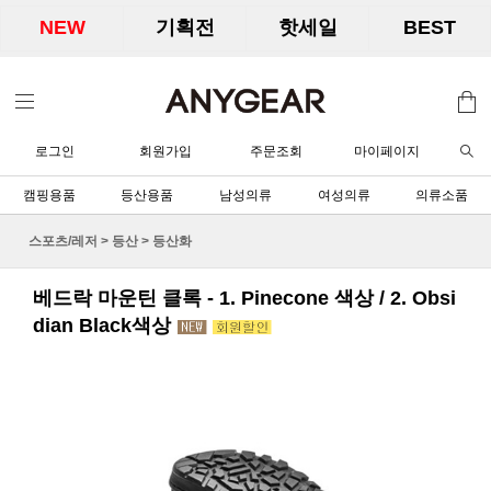
NEW
기획전
핫세일
BEST
로그인
회원가입
주문조회
마이페이지
캠핑용품
등산용품
남성의류
여성의류
의류소품
스포츠/레저
>
등산
>
등산화
베드락 마운틴 클록 - 1. Pinecone 색상 / 2. Obsi
dian Black색상