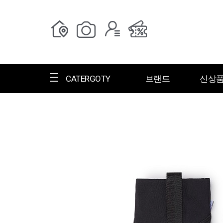
CATERGOTY
브랜드
신상
전체브랜드
한글명
ㄱ
ㄴ
ㄷ
ㄹ
ㅁ
ㅂ
ㅅ
ㄱ
그랑저
그레고리