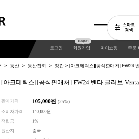
coupon
로그인
회원가입
마이쇼핑
주문
E
>
등산
>
등산잡화
>
장갑
> [아크테릭스][공식판매처] FW24 벤타
[아크테릭스][공식판매처] FW24 벤타 글러브 Venta 
105,000원
판매가격
(
25
%)
소비자가격
140,000원
적립금
1%
기어팩
원산지
중국