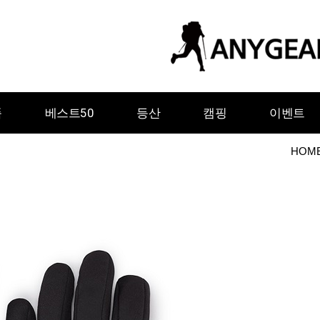
품
베스트50
등산
캠핑
이벤트
HOM
ㅇ
ㅈ
ㅊ
ㅋ
ㅌ
ㅍ
ㅎ
그레이웨일디자인
기어에이드