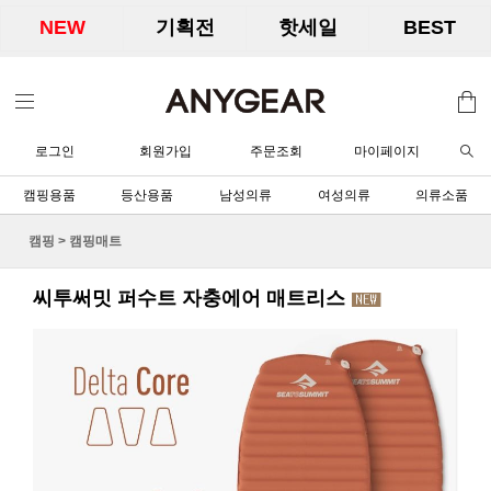
NEW
기획전
핫세일
BEST
로그인
회원가입
주문조회
마이페이지
캠핑용품
등산용품
남성의류
여성의류
의류소품
캠핑
>
캠핑매트
씨투써밋 퍼수트 자충에어 매트리스