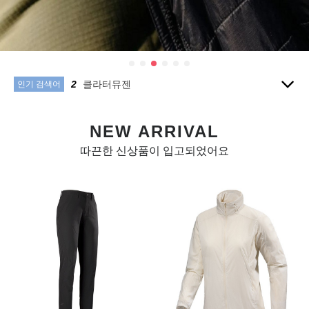
10
텐트
1
아크테릭스
2
클라터뮤젠
3
1
인기 검색어
4
씨투써밋
5
침낭
NEW ARRIVAL
6
피엘라벤
7
양말
따끈한 신상품이 입고되었어요
8
배낭
9
모자
10
텐트
1
아크테릭스