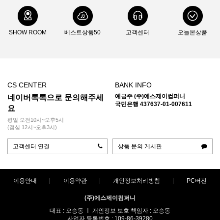
SHOW ROOM
베스트상품50
고객센터
오늘본상품
CS CENTER
BANK INFO
예금주 (주)에스제이컴퍼니
네이버톡톡으로 문의해주세
국민은행 437637-01-007611
요
평일 오전10시~오후5시
(점심 12시~오후3시)
고객센터 연결
상품 문의 게시판
이용안내
이용약관
개인정보처리방침
PC버전
(주)에스제이컴퍼니
대표 : 오승동 ㅣ 개인정보 보호 책임자 : 오승동
사업자 등록번호 : 109-86-39280