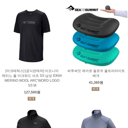
[아크테릭스] [공식판매처] 이오니아
씨투써밋 에어로 필로우 울트라라이트
메리노 울 아크워드 셔츠 SS 남성 IONIA
베개
MERINO WOOL ARC'WORD LOGO
41,360원
SS M
127,500원