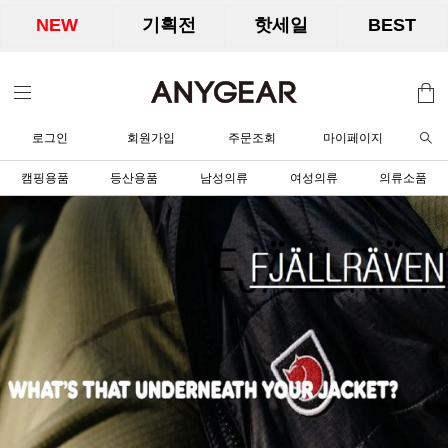
NEW
기획전
핫세일
BEST
로그인
회원가입
주문조회
마이페이지
캠핑용품
등산용품
남성의류
여성의류
의류소품