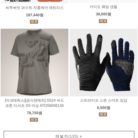
카이도 웨빙 샌들
씨투써밋 퍼수트 자충에어 매트리스
38,000원
187,440원
[아크테릭스][공식판매처] SS24 버드
스트라이프 스판 스마트 장갑
코튼 티셔츠 SS 여성 ATOSWX8136
6,500원
78,750원
더보기
(
1
/
25
)
+