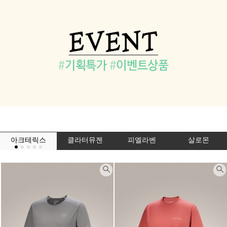
아크테릭스
클라터뮤젠
피엘라벤
살로몬