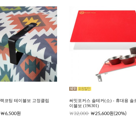
블랙코팅 테이블보 고정클립
써밋포커스 솔테커(소) - 휴대용 솔
이블보 (196301)
6,500원
32,000
25,600원(20%)