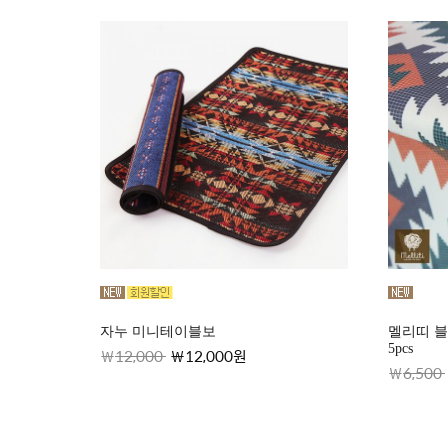
자누 미니테이블보
멜리띠 
5pcs
12,000
12,000원
6,500