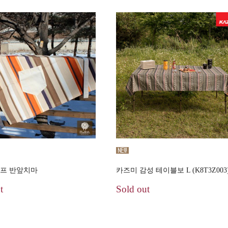
쉐프 반앞치마
카즈미 감성 테이블보 L (K8T3Z003
t
Sold out