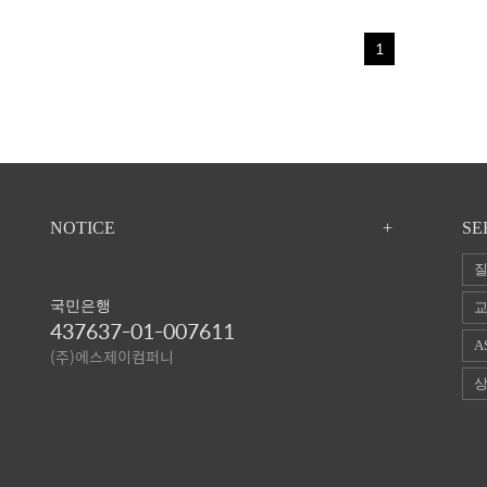
1
NOTICE
+
SE
질
국민은행
교
437637-01-007611
A
(주)에스제이컴퍼니