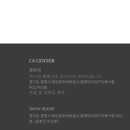
CS CENTER
온라인
게시판,톡톡으로 문의시면 부탁드립니다
경기도 광명시 범안로996번길 6 광명티아모IT타워 9층
902,903호
주말 및 공휴일 휴무
SHOW ROOM
경기도 광명시 범안로996번길 6 광명티아모IT타워 9층 903
호. (당분간 미오픈)