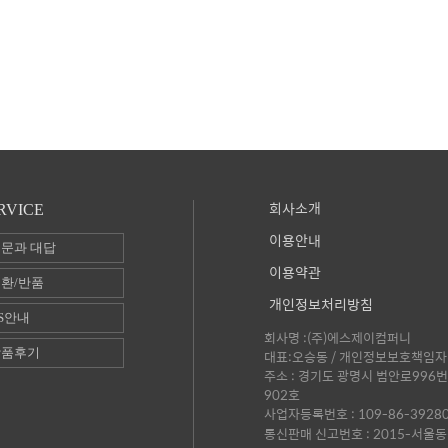
회사소개
RVICE
이용안내
문과 대답
이용약관
환/반품
개인정보처리방침
S안내
회사명 :(주)에스제이컴퍼니
상품후기
대표:오승동 / 개인정보보호책임자 
주소 : 경기도 광명시 범안로996번
902호
사업자등록번호 : 109-86-3928
통신판매 신고번호 : 2015-서울동