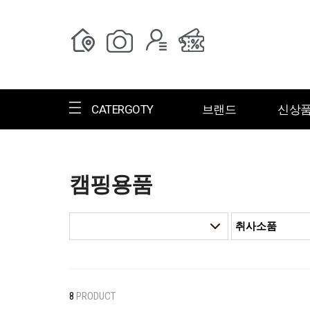
CATERGOTY
브랜드
신상
캠핑용품
전체브랜드
한글명
ㄱ
ㄴ
ㄷ
ㄹ
ㅁ
ㅂ
ㅅ
ㄱ
그랑저
그레고리
8
PRODUCT