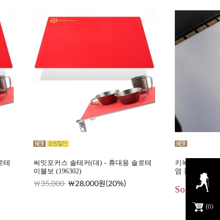
로테
써밋포커스 솔테커(대) - 휴대용 솔로테
키녹스 캠핑 테
이블보 (196302)
염 논슬립 롤
35,000
28,000원(20%)
Sold out
0