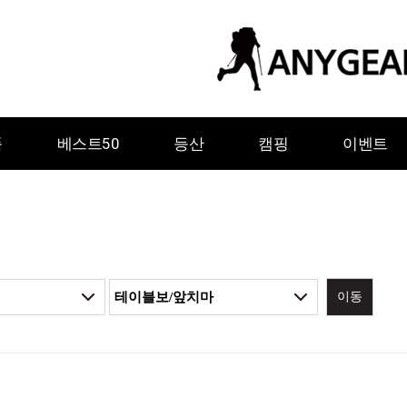
품
베스트50
등산
캠핑
이벤트
이동
ㅇ
ㅈ
ㅊ
ㅋ
ㅌ
ㅍ
ㅎ
그레이웨일디자인
기어에이드