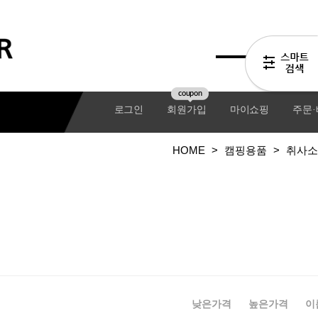
coupon
로그인
회원가입
마이쇼핑
주문
HOME
>
캠핑용품
>
취사소
기어팩
낮은가격
높은가격
이