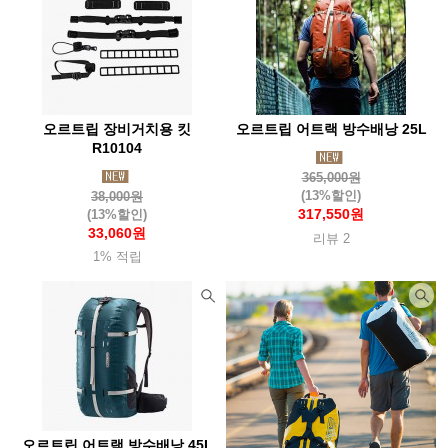
제로그램(Zerogram)
제이알기어(Jrgear)
제니디자인(Zanydesign)
젠틀맨하드웨어(Zentleman)
젬파이어(Zempire)
조비(Joby)
조지루시
주퍼조지알
준우아웃도어(Junwoo
지그(Sigg)
지에스아이(Gsioutdoor)
오르트립 장비거치용 킷
오르트립 어트랙 방수배낭 25L
지포(Zippo)
체먹(Chammock)
첨스(Chums)
치키(Cheeki)
R10104
365,000원
카라신(Characin)
카멜백(Camelbak)
카부(Kavu)
(13%할인)
38,000원
317,550원
(13%할인)
카이도(Kaido)
카즈미(Kzm)
카포(Capo)
커쇼(Kershaw)
33,060원
리뷰 2
캠핑랩
캠프라인(Campline)
캡틴스태그(Captainstag)
1% 적립
케이바(Kabar)
켈리램프
코멕스(Komax)
코베아(Kovea)
코쿤(Cocoon)
콘도르(Condor)
콜드스틸(Coldsteel)
colapz
쿨라(Coola)
쿨체인지
클레프
클라이밋(Klymit)
클라루스(Klarrus)
클라터뮤젠(Klattermusen)
클린켄틴(Kleankanteen)
쿠필카
키녹스
타라고(Taraago)
오르트립 어트랙 방수배낭 45L