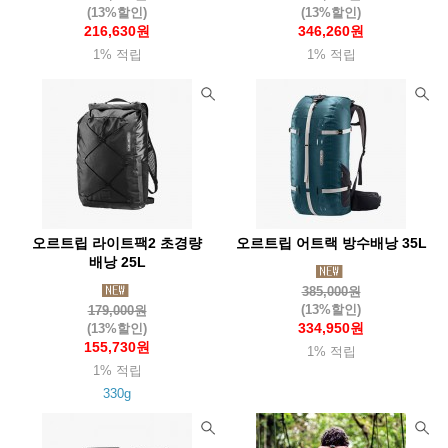
(13%할인)
(13%할인)
오스프리(Osprey)
아웃도어리서치(Or)
오클리(Oakley)
216,630원
346,260원
오터박스(Otterbox)
오피넬(Opinel)
오엠엠(Omm)
오쏠리
1% 적립
1% 적립
와버넷(Warbonnet)
울파워(Woolpower)
울리치(Woolrich)
위드기어
윈드익스트림(WX)
유니프레임(Uniflame)
유나이티드커틀러리(Uc)
유나이티드바이블루(Ubb)
유와이레드
유코 (UCO)
이로(Ero)
24bottles
이엔오(Eno)
이정시스템(Lsystem)
오르트립 라이트팩2 초경량
오르트립 어트랙 방수배낭 35L
배낭 25L
이지플레이보드(Easybord)
e프랑티스(Efrantis)
385,000원
익스트리미티즈(Extremities)
인도솔(Indosole)
(13%할인)
179,000원
334,950원
(13%할인)
위그암(Wigwam)
위너웰
윈체스터(Winchester)
155,730원
1% 적립
1% 적립
윙커(Wicker)
워터쉐드(Watershed)
윌도(Willdo)
330g
자누(Jannu)
잠스트(Zamst)
점비스(Gumbes)