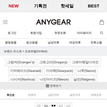
NEW
기획전
핫세일
BEST
로그인
회원가입
주문조회
마이페이지
캠핑용품
등산용품
남성의류
여성의류
의류소품
브랜드 리스트
>
오르트립(Ortlieb)
그랑저(Granger's)
그레고리(Gregory)
그레이웨일디자인
기어에이드(Gearaid)
기어팩(Gearpack)
나루(Naroo)
나시카(Nashica)
나잇아이즈(Niteize)
날진(Nalgene)
전체보기
네이처하이크(Naturehike)
노르딕캠프(Nordicamp)
최신순
리뷰수
낮은가격
높은가격
판매순위
니모(Nemo)
노박스(Nobox)
닉왁스(Nikwax)
달빛아래공작소
더캠퍼(TheCamper)
디얼스(TheEarth)