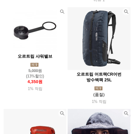
오르트립 샤워밸브
5,000원
오르트립 어트랙CR어번
(13%할인)
방수백팩 25L
4,350원
1% 적립
(품절)
1% 적립