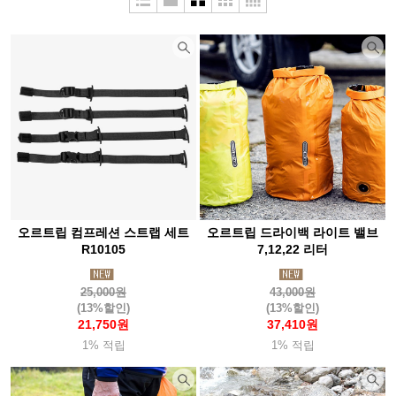
두베리(Dubery)
라스포르티바
라이트마이파이어
라이트삭(Wrightsock)
랩(Rab)
레키(Leki)
루베르
루시올(Luciole)
루세코(Luceco)
뢰클(Roeckl)
마메이타
마운트리버(Mountriver)
마운트피크
마운틴스미스(MountainS)
마티니(Mattini)
매트릭스(Matrix)
맥데이비드(Mcdavid)
메카닉스웨어(Mechanix)
멜리띠(Melliti)
모라나이프(Morakniv)
모슈(Mosh)
오르트립 컴프레션 스트랩 세트
오르트립 드라이백 라이트 밸브
몬스터라이트
몬테라(Monterra)
몬츄라(Montura)
몽벨
R10105
7,12,22 리터
미니멀웍스(Mnmalworks)
미스테리월(Mysterywall)
25,000원
43,000원
(13%할인)
(13%할인)
반고(Vango)
버튼(Burton)
베롱코
배핀(Baffin)
21,750원
37,410원
베어본즈(Barebones)
벤퀘스트(Vanquest)
벨락(BellRock)
1% 적립
1% 적립
벨토(Vellto)
보커(Boker)
본플래그(Bonflag)
부쉬크래프트