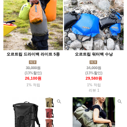
부에노웍스
브로너(Broner)
브루트
블랙다이아몬드(Blackdia)
블랜더보틀(BlenderBottle)
블루아이디(Blueidee)
블랙폭스(Blackfox)
비욘드노르딕
빅토스
빔블(Bimble)
비폴(Vipole)
빅아그네스(Bigagnes)
살로몬
360디그리(360degrees)
선스키(Sunski)
오르트립 드라이백 라이트 5종
오르트립 워터백 수낭
소토(Soto)
솔로(Solo)
솔라브라더(Solabrather)
솔트렉(Soletrek)
스냅(Snap)
스노우라인(Snowline)
30,000원
34,000원
(13%할인)
(13%할인)
스마트울(Smartwool)
스맵(Smap)
스웨호그(Sweathawg)
26,100원
29,580원
스위자(Swiza)
1% 적립
스케메이(Skemi)
1% 적립
스토코
리뷰 1
스텀프스튜디오(Stump)
스탠리(Stanley)
스트링라이트(Stringlight)
실리(Sili)
실스킨즈(Sealskinz)
샤워패스(Showerspass)
세이즈(Seise)
써모스(Thermos)
써머레스트(Thermarest)
써밋포커스(SummitFocus)