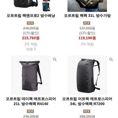
썬컴퍼니
씨알케이티(Crkt)
씨투써밋(Seatosummit)
오르트립 팩맨프로2 방수배낭
오르트립 랙팩 31L 방수가방
씨플로
슈퍼
쏠콘
아메리스텝
아로요
아르떼레뇨(Artelegno)
아베나키(Abenaki)
아우라(Aura)
248,000원
137,000원
(13%할인)
(13%할인)
아웃도어채널(Odc)
아이토브
아이트워치(Aightwatch)
215,760원
119,190원
1% 적립
1% 적립
아카시아(Acacia)
아트렉(Autrek)
아틱탈로
리뷰 2
알데바란(Aldebaran)
알록(Rlok)
알타마
알타이기어(Altai)
야테(Yate)
어썸홀리데이
얼라이트(Alite)
앱스(Apes)
에너자이저(Energizer)
에버뉴(Evernew)
에블린
에코소울라이프(Ecosoul)
에버하드괴벨(Eberhard)
엑소택(Exotac)
엑스페드(Exped)
엠에스알(Msr)
오르트립 데이팩 메트로스피어
오르트립 어트랙 메트로스피어
엠엔더블유 (MNW)
오디고캠프
오들로
오리지널 스와트
21L 방수백팩 R4140
34L 방수백팩 R7200
오르트립(Ortlieb)
오보즈
오버보드(Overboard)
249,000원
398,000원