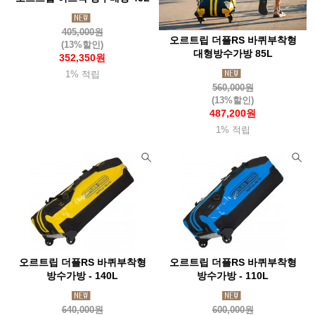
탑앤탑(Top&Top)
투드(Tuod)
태광산업
405,000원
테라네이션(Terranation)
트란지아(Trangia)
ThousWinds
오르트립 더플RS 바퀴부착형
(13%할인)
대형방수가방 85L
352,350원
트레블첵(Travelcheck)
티어에이드(Tearaid)
틸리(Tilley)
1% 적립
560,000원
파이커택티컬
팬쳐리커버리풋웨어(Fanture)
페츨(Petzl)
(13%할인)
487,200원
파티존
페트로막스(Petromax)
펜들턴(Pendleton)
1% 적립
포스트엑스
포스트제너럴
포질스
폴라박스
퓨어핸드랜턴(Feuerhand)
프리머스(Primus)
프리즘(Prizm)
프린스톤텍(Princetontec)
피엘라벤(Fjallraven)
피츠(Fits)
핏불
플레스테일(Flextail)
하바행크
하이드라팩
하이드오프
하이퍼옵스
하이핵
하임플래닛
오르트립 더플RS 바퀴부착형
오르트립 더플RS 바퀴부착형
하제아웃도어
허킨스
호미즈
호카
헬로닷
헬리녹스
방수가방 - 140L
방수가방 - 110L
헬리콘텍스
힐레베르그
640,000원
600,000원