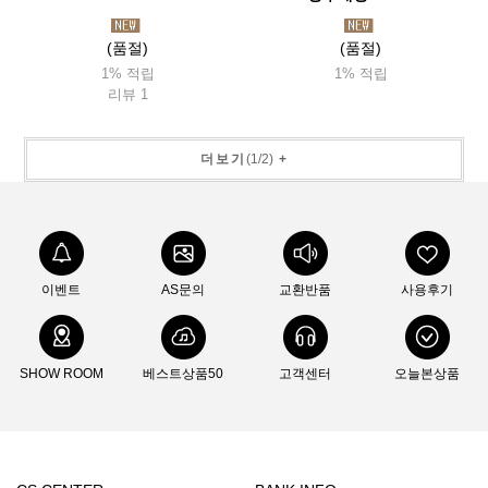
(품절)
(품절)
1% 적립
1% 적립
리뷰 1
더보기
(
1
/
2
)
+
이벤트
AS문의
교환반품
사용후기
SHOW ROOM
베스트상품50
고객센터
오늘본상품