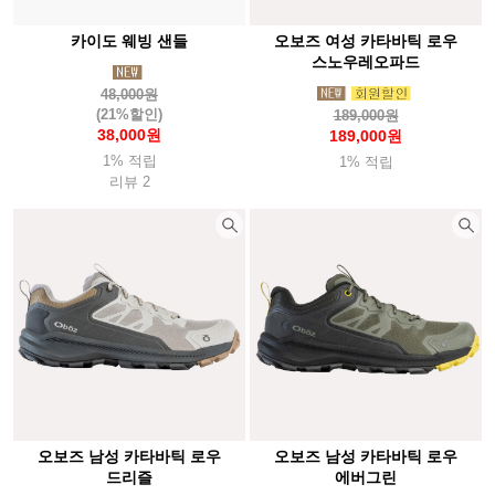
카이도 웨빙 샌들
오보즈 여성 카타바틱 로우
스노우레오파드
48,000원
(21%할인)
189,000원
38,000원
189,000원
1% 적립
1% 적립
리뷰 2
오보즈 남성 카타바틱 로우
오보즈 남성 카타바틱 로우
드리즐
에버그린