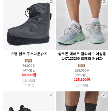
스맵 텐트 구스다운슈즈
살로몬 에어로 글라이드 여성용
L47123200 트레일 러닝화
76,000원
(24%할인)
198,000원
58,000원
(30%할인)
138,600원
1% 적립
리뷰 2
1% 적립