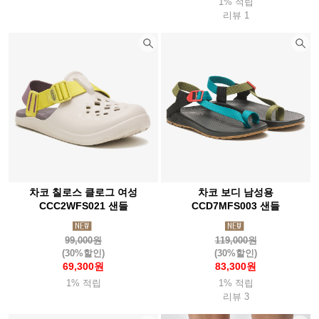
1% 적립
리뷰 1
차코 칠로스 클로그 여성
차코 보디 남성용
CCC2WFS021 샌들
CCD7MFS003 샌들
99,000원
119,000원
(30%할인)
(30%할인)
69,300원
83,300원
1% 적립
1% 적립
리뷰 3