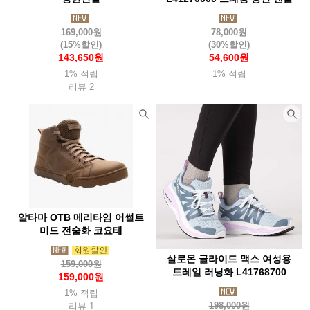
169,000원
78,000원
(15%할인)
(30%할인)
143,650원
54,600원
1% 적립
1% 적립
리뷰 2
알타마 OTB 메리타임 어썰트
미드 전술화 코요테
살로몬 글라이드 맥스 여성용
159,000원
트레일 러닝화 L41768700
159,000원
1% 적립
198,000원
리뷰 1