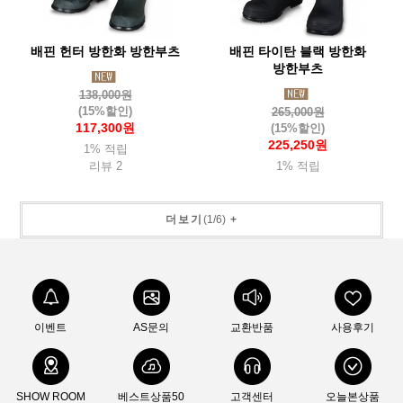
배핀 헌터 방한화 방한부츠
배핀 타이탄 블랙 방한화
방한부츠
138,000원
(15%할인)
265,000원
117,300원
(15%할인)
225,250원
1% 적립
리뷰 2
1% 적립
더보기
(
1
/
6
)
+
이벤트
AS문의
교환반품
사용후기
SHOW ROOM
베스트상품50
고객센터
오늘본상품