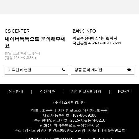
CS CENTER
BANK INFO
예금주 (주)에스제이컴퍼니
네이버톡톡으로 문의해주세
국민은행 437637-01-007611
요
평일 오전10시~오후5시
(점심 12시~오후3시)
고객센터 연결
상품 문의 게시판
이용안내
이용약관
개인정보처리방침
PC버전
(주)에스제이컴퍼니
대표 : 오승동 ㅣ 개인정보 보호 책임자 : 오승동
사업자 등록번호 : 109-86-39280
통신판매업신고번호 : 2015-서울동작-0216
전화 : 네이버톡톡으로 문의해주세요
주소 : 경기도 광명시 범안로996번길 6 광명티아모IT타워 9층 902호