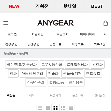
NEW
기획전
핫세일
BEST
로그인
회원가입
주문조회
마이페이지
캠핑용품
등산용품
남성의류
여성의류
의류소품
등산용품
>
등산화
하이/미드컷 등산화
로우컷등산화
트레일러닝화
방한화
장화
아동용 방한화
전술화
샌들/슬리퍼
텐트슈즈
아쿠아슈즈
깔창/소품
관리용품
최신순
리뷰수
낮은가격
높은가격
판매순위