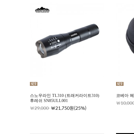
스노우라인 TL310 (트래커라이트310)
코베아 헤드
후레쉬 SN85ULL001
10,00
29,000
21,750원(25%)