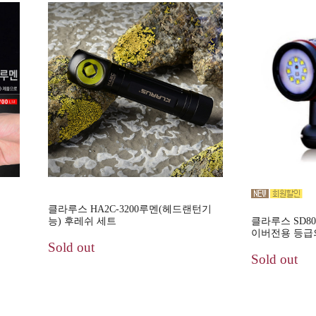
클라루스 HA2C-3200루멘(헤드랜턴기
클라루스 SD80-
능) 후레쉬 세트
이버전용 등급
Sold out
Sold out