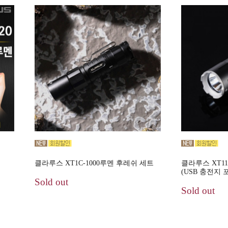
클라루스 XT1C-1000루멘 후레쉬 세트
클라루스 XT11
(USB 충전지 
Sold out
Sold out