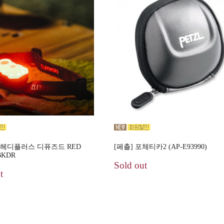
헤디플러스 디퓨즈드 RED
[페츨] 포체티카2 (AP-E93990)
BKDR
Sold out
t