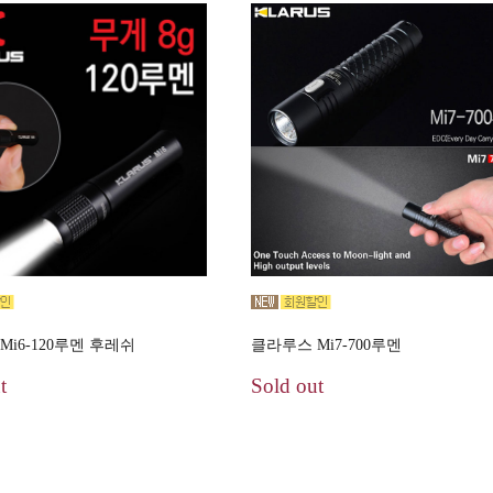
Mi6-120루멘 후레쉬
클라루스 Mi7-700루멘
t
Sold out