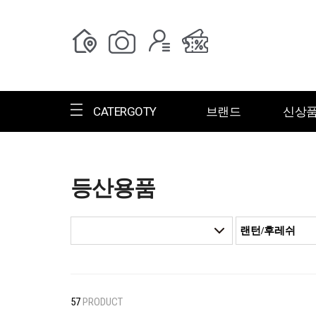
CATERGOTY
브랜드
신상
등산용품
전체브랜드
한글명
ㄱ
ㄴ
ㄷ
ㄹ
ㅁ
ㅂ
ㅅ
ㄱ
그랑저
그레고리
57
PRODUCT