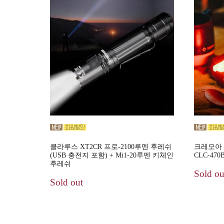
클라루스 XT2CR 프로-2100루멘 후레쉬
크레모아 
(USB 충전지 포함) + Mi1-20루멘 키체인
CLC-470
후레쉬
Sold ou
Sold out