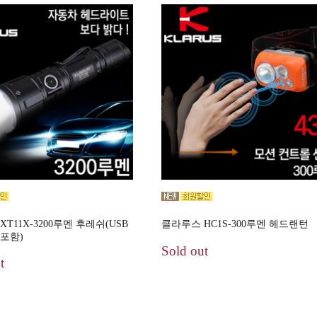
T11X-3200루멘 후레쉬(USB
클라루스 HC1S-300루멘 헤드랜턴
포함)
Sold out
t