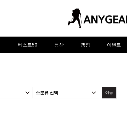
품
베스트50
등산
캠핑
이벤트
이동
ㅇ
ㅈ
ㅊ
ㅋ
ㅌ
ㅍ
ㅎ
그레이웨일디자인
기어에이드