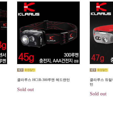
클라루스 HC1R-300루멘 헤드랜턴
클라루스 듀랄루
턴
Sold out
Sold out