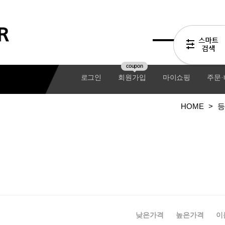
coupon
로그인
회원가입
마이쇼핑
주문
HOME
>
등
기어팩
낮은가격
높은가격
이