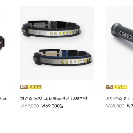
램프
허킨스 오빗 LED 헤드랜턴 1000루멘
베어본즈 빈티
69,000
69,000원
89,000