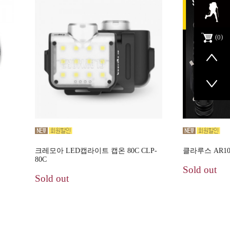
0
크레모아 LED캡라이트 캡온 80C CLP-
클라루스 AR10
80C
Sold out
Sold out