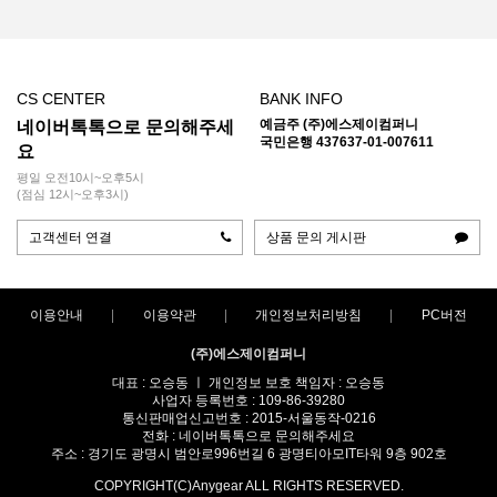
CS CENTER
BANK INFO
예금주 (주)에스제이컴퍼니
네이버톡톡으로 문의해주세
국민은행 437637-01-007611
요
평일 오전10시~오후5시
(점심 12시~오후3시)
고객센터 연결
상품 문의 게시판
이용안내
이용약관
개인정보처리방침
PC버전
(주)에스제이컴퍼니
대표 : 오승동 ㅣ 개인정보 보호 책임자 : 오승동
사업자 등록번호 : 109-86-39280
통신판매업신고번호 : 2015-서울동작-0216
전화 : 네이버톡톡으로 문의해주세요
주소 : 경기도 광명시 범안로996번길 6 광명티아모IT타워 9층 902호
COPYRIGHT(C)Anygear ALL RIGHTS RESERVED.