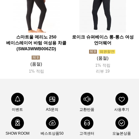
스마트울 메리노 250
로이크 슈퍼베이스 롱-롱스 여성
베이스레이어 바텀 여성용 차콜
언더웨어
(SWA3WWB006ZD)
(품절)
(품절)
1% 적립
1% 적립
리뷰 19
이벤트
AS문의
교환반품
사용후기
SHOW ROOM
베스트상품50
고객센터
오늘본상품