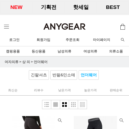
NEW
기획전
핫세일
BEST
로그인
회원가입
주문조회
마이페이지
캠핑용품
등산용품
남성의류
여성의류
의류소품
여자의류
>
상 의
>
언더웨어
긴팔셔츠
반팔&민소매
언더웨어
최신순
리뷰수
낮은가격
높은가격
판매순위