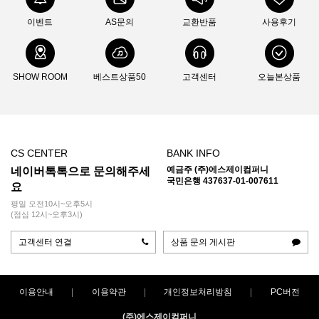
이벤트
AS문의
교환반품
사용후기
SHOW ROOM
베스트상품50
고객센터
오늘본상품
CS CENTER
BANK INFO
예금주 (주)에스제이컴퍼니
네이버톡톡으로 문의해주세
국민은행 437637-01-007611
요
평일 오전10시~오후5시
(점심 12시~오후3시)
고객센터 연결
상품 문의 게시판
이용안내
이용약관
개인정보처리방침
PC버전
(주)에스제이컴퍼니