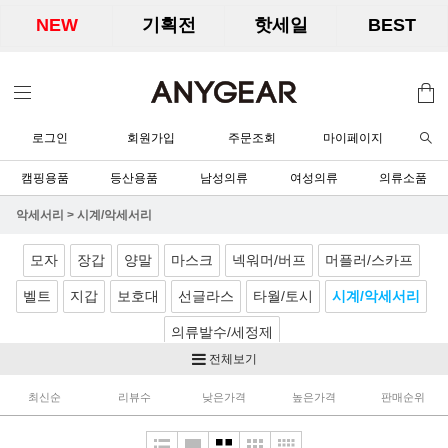
NEW
기획전
핫세일
BEST
로그인
회원가입
주문조회
마이페이지
캠핑용품
등산용품
남성의류
여성의류
의류소품
악세서리
>
시계/악세서리
모자
장갑
양말
마스크
넥워머/버프
머플러/스카프
벨트
지갑
보호대
선글라스
타월/토시
시계/악세서리
의류발수/세정제
전체보기
최신순
리뷰수
낮은가격
높은가격
판매순위