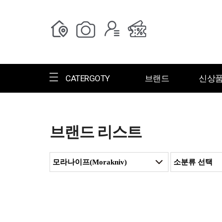
CATERGOTY
브랜드
신상
브랜드 리스트
전체브랜드
한글명
ㄱ
ㄴ
ㄷ
ㄹ
ㅁ
ㅂ
ㅅ
ㄱ
그랑저
그레고리