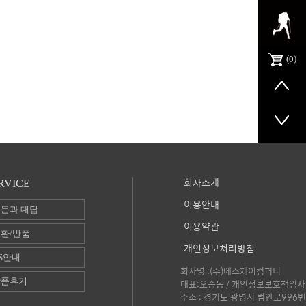
0
회사소개
RVICE
이용안내
문과 대답
이용약관
환/반품
개인정보처리방침
S안내
회사명 :(주)에스제이컴퍼니
상품후기
대표:오승동 / 개인정보보호책임자 
주소 : 경기도 광명시 범안로996번