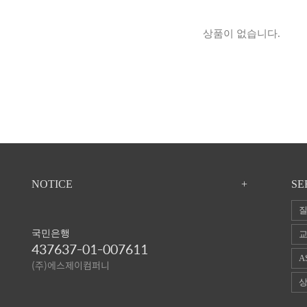
상품이 없습니다.
NOTICE
+
SE
질
국민은행
교
437637-01-007611
A
(주)에스제이컴퍼니