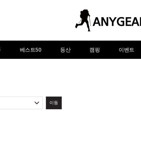
품
베스트50
등산
캠핑
이벤트
이동
ㅇ
ㅈ
ㅊ
ㅋ
ㅌ
ㅍ
ㅎ
그레이웨일디자인
기어에이드