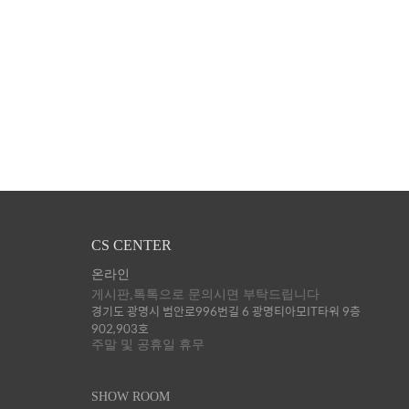
CS CENTER
온라인
게시판,톡톡으로 문의시면 부탁드립니다
경기도 광명시 범안로996번길 6 광명티아모IT타워 9층
902,903호
주말 및 공휴일 휴무
SHOW ROOM