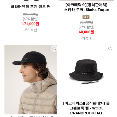
[아크테릭스][공식판매처]
클라터뮤젠 후긴 팬츠 맨
스카하 토크 -Skaha Toque
285,000원
(40%할인)
80,000원
171,000원
(25%할인)
1% 적립
60,000원
리뷰 1
[아크테릭스][공식판매처] 울
크랜브룩 햇 - WOOL
CRANBROOK HAT