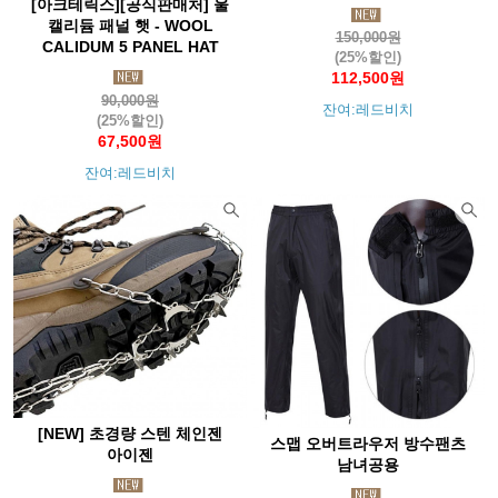
[아크테릭스][공식판매처] 울
캘리듐 패널 햇 - WOOL
150,000원
CALIDUM 5 PANEL HAT
(25%할인)
112,500원
90,000원
잔여:레드비치
(25%할인)
67,500원
잔여:레드비치
[NEW] 초경량 스텐 체인젠
스맵 오버트라우저 방수팬츠
아이젠
남녀공용