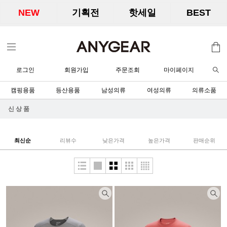
NEW
기획전
핫세일
BEST
로그인
회원가입
주문조회
마이페이지
캠핑용품
등산용품
남성의류
여성의류
의류소품
신 상 품
최신순
리뷰수
낮은가격
높은가격
판매순위