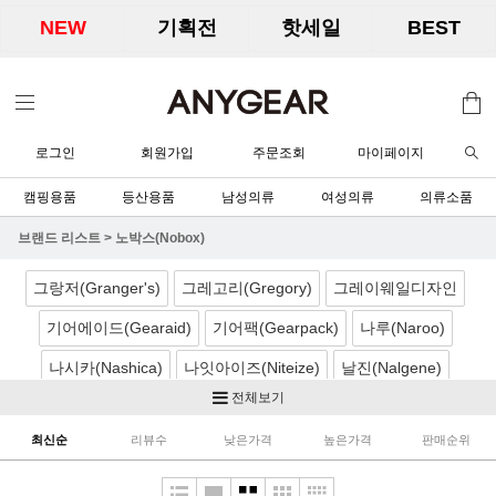
NEW
기획전
핫세일
BEST
로그인
회원가입
주문조회
마이페이지
캠핑용품
등산용품
남성의류
여성의류
의류소품
브랜드 리스트
>
노박스(Nobox)
그랑저(Granger's)
그레고리(Gregory)
그레이웨일디자인
기어에이드(Gearaid)
기어팩(Gearpack)
나루(Naroo)
나시카(Nashica)
나잇아이즈(Niteize)
날진(Nalgene)
전체보기
네이처하이크(Naturehike)
노르딕캠프(Nordicamp)
최신순
리뷰수
낮은가격
높은가격
판매순위
니모(Nemo)
노박스(Nobox)
닉왁스(Nikwax)
달빛아래공작소
더캠퍼(TheCamper)
디얼스(TheEarth)