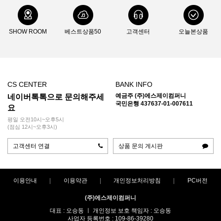
부에노웍스
브로너(Broner)
브루트
블랙다이아몬드(Blackdia)
블랜더보틀(BlenderBottle)
SHOW ROOM
베스트상품50
고객센터
오늘본상품
블루아이디(Blueidee)
블랙폭스(Blackfox)
비욘드노르딕
빅토스
빔블(Bimble)
비폴(Vipole)
빅아그네스(Bigagnes)
살로몬
360디그리(360degrees)
선스키(Sunski)
CS CENTER
BANK INFO
소토(Soto)
솔로(Solo)
솔라브라더(Solabrather)
예금주 (주)에스제이컴퍼니
네이버톡톡으로 문의해주세
국민은행 437637-01-007611
요
솔트렉(Soletrek)
스냅(Snap)
스노우라인(Snowline)
평일 오전10시~오후5시
(점심 12시~오후3시)
스마트울(Smartwool)
스맵(Smap)
스웨호그(Sweathawg)
고객센터 연결
상품 문의 게시판
스위자(Swiza)
스케메이(Skemi)
스토코
스텀프스튜디오(Stump)
스탠리(Stanley)
이용안내
이용약관
개인정보처리방침
PC버전
스트링라이트(Stringlight)
실리(Sili)
실스킨즈(Sealskinz)
(주)에스제이컴퍼니
샤워패스(Showerspass)
세이즈(Seise)
써모스(Thermos)
대표 : 오승동 ㅣ 개인정보 보호 책임자 : 오승동
써머레스트(Thermarest)
사업자 등록번호 : 109-86-39280
써밋포커스(SummitFocus)