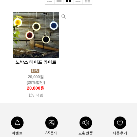
두베리(Dubery)
라스포르티바
라이트마이파이어
라이트삭(Wrightsock)
랩(Rab)
레키(Leki)
루베르
루시올(Luciole)
루세코(Luceco)
뢰클(Roeckl)
마메이타
마운트리버(Mountriver)
마운트피크
마운틴스미스(MountainS)
마티니(Mattini)
매트릭스(Matrix)
노박스 테이프 라이트
맥데이비드(Mcdavid)
메카닉스웨어(Mechanix)
멜리띠(Melliti)
모라나이프(Morakniv)
모슈(Mosh)
26,000원
(20%할인)
몬스터라이트
몬테라(Monterra)
몬츄라(Montura)
몽벨
20,800원
1% 적립
미니멀웍스(Mnmalworks)
미스테리월(Mysterywall)
반고(Vango)
버튼(Burton)
베롱코
배핀(Baffin)
베어본즈(Barebones)
벤퀘스트(Vanquest)
벨락(BellRock)
벨토(Vellto)
보커(Boker)
본플래그(Bonflag)
부쉬크래프트
이벤트
AS문의
교환반품
사용후기