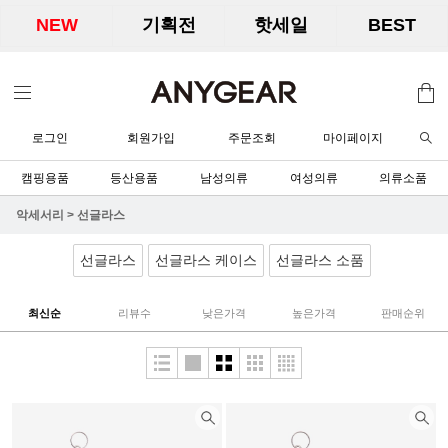
NEW
기획전
핫세일
BEST
로그인
회원가입
주문조회
마이페이지
캠핑용품
등산용품
남성의류
여성의류
의류소품
악세서리
>
선글라스
선글라스
선글라스 케이스
선글라스 소품
최신순
리뷰수
낮은가격
높은가격
판매순위