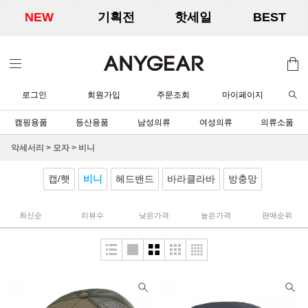
NEW
기획전
핫세일
BEST
로그인
회원가입
주문조회
마이페이지
캠핑용품
등산용품
남성의류
여성의류
의류소품
악세서리
>
모자
>
비니
캡/햇
비니
헤드밴드
바라클라바
방충망
최신순
리뷰수
낮은가격
높은가격
판매순위