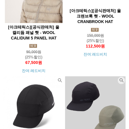
[아크테릭스][공식판매처] 울
크랜브룩 햇 - WOOL
CRANBROOK HAT
[아크테릭스][공식판매처] 울
캘리듐 패널 햇 - WOOL
150,000원
CALIDUM 5 PANEL HAT
(25%할인)
112,500원
90,000원
잔여:레드비치
(25%할인)
67,500원
잔여:레드비치