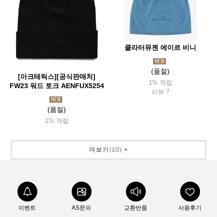
클라터뮤젠 에이르 비니
(품절)
[아크테릭스][공식판매처]
1% 적립
FW23 워드 토크 AENFUX5254
리뷰 7
(품절)
1% 적립
더보기
(
1
/
2
)
+
이벤트
AS문의
교환반품
사용후기