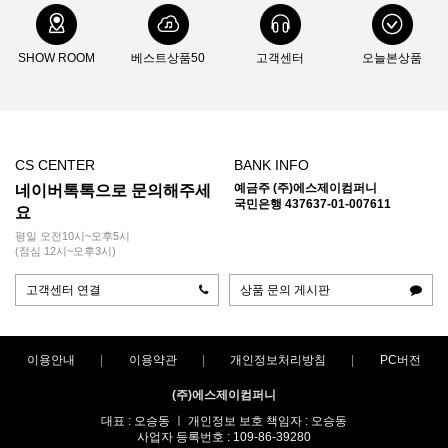
SHOW ROOM
베스트상품50
고객센터
오늘본상품
CS CENTER
BANK INFO
예금주 (주)에스제이컴퍼니
네이버톡톡으로 문의해주세
국민은행 437637-01-007611
요
평일 오전10시~오후5시
(점심 12시~오후3시)
고객센터 연결
상품 문의 게시판
이용안내
이용약관
개인정보처리방침
PC버전
(주)에스제이컴퍼니
대표 : 오승동 ㅣ 개인정보 보호 책임자 : 오승동
사업자 등록번호 : 109-86-39280