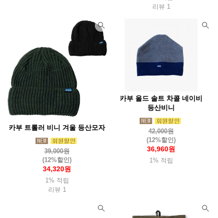
리뷰 1
카부 올드 솔트 차콜 네이비
등산비니
카부 트롤러 비니 겨울 등산모자
42,000원
(12%할인)
36,960원
39,000원
(12%할인)
1% 적립
34,320원
1% 적립
리뷰 1