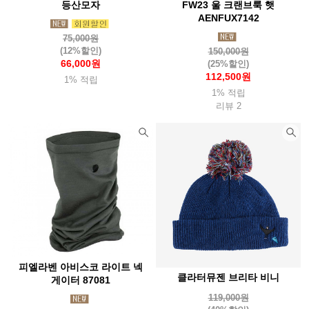
등산모자
FW23 울 크랜브룩 햇
AENFUX7142
75,000원
(12%할인)
150,000원
66,000원
(25%할인)
112,500원
1% 적립
1% 적립
리뷰 2
피엘라벤 아비스코 라이트 넥
클라터뮤젠 브리타 비니
게이터 87081
119,000원