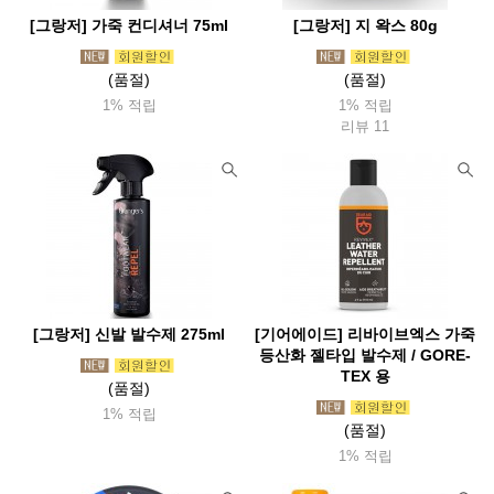
[그랑저] 가죽 컨디셔너 75ml
[그랑저] 지 왁스 80g
(품절)
(품절)
1% 적립
1% 적립
리뷰 11
[그랑저] 신발 발수제 275ml
[기어에이드] 리바이브엑스 가죽
등산화 젤타입 발수제 / GORE-
TEX 용
(품절)
1% 적립
(품절)
1% 적립