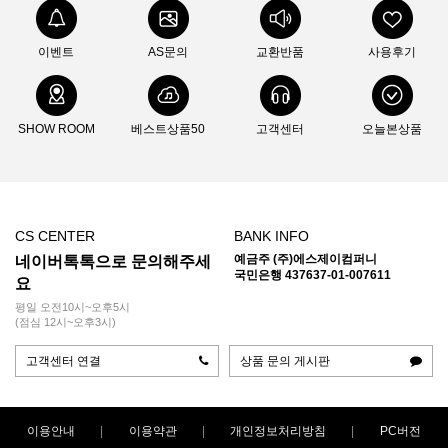
이벤트
AS문의
교환반품
사용후기
SHOW ROOM
베스트상품50
고객센터
오늘본상품
CS CENTER
BANK INFO
예금주 (주)에스제이컴퍼니
네이버톡톡으로 문의해주세
국민은행 437637-01-007611
요
평일 오전10시~오후5시
(점심 12시~오후3시)
고객센터 연결
상품 문의 게시판
이용안내
이용약관
개인정보처리방침
PC버전