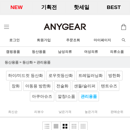
NEW
기획전
핫세일
BEST
로그인
회원가입
주문조회
마이페이지
캠핑용품
등산용품
남성의류
여성의류
의류소품
등산용품
>
등산화
>
관리용품
하이/미드컷 등산화
로우컷등산화
트레일러닝화
방한화
장화
아동용 방한화
전술화
샌들/슬리퍼
텐트슈즈
아쿠아슈즈
깔창/소품
관리용품
최신순
리뷰수
낮은가격
높은가격
판매순위