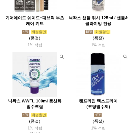
기어에이드 쉐이드+패브릭 부츠
닉왁스 샌들 워시 125ml / 샌들&
케어 키트
클라이밍 전용
(품절)
(품절)
1% 적립
1% 적립
닉왁스 WWFL 100ml 등산화
캠프라인 텍스드라이
발수크림
(코팅발수제)
(품절)
(품절)
1% 적립
1% 적립